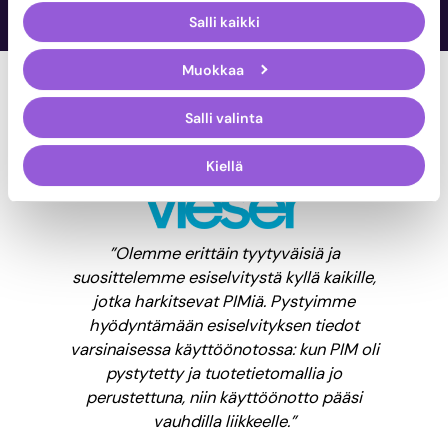
Salli kaikki
Muokkaa
Salli valinta
Kiellä
”Olemme erittäin tyytyväisiä ja
suosittelemme esiselvitystä kyllä kaikille,
jotka harkitsevat PIMiä. Pystyimme
hyödyntämään esiselvityksen tiedot
varsinaisessa käyttöönotossa: kun PIM oli
pystytetty ja tuotetietomallia jo
perustettuna, niin käyttöönotto pääsi
vauhdilla liikkeelle.”