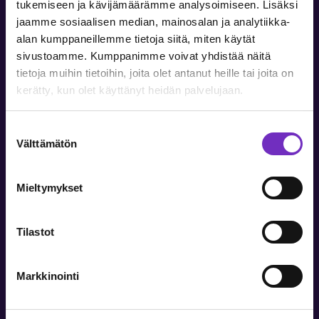
tukemiseen ja kävijämäärämme analysoimiseen. Lisäksi
jaamme sosiaalisen median, mainosalan ja analytiikka-
alan kumppaneillemme tietoja siitä, miten käytät
sivustoamme. Kumppanimme voivat yhdistää näitä
ASIAKASKOKEMUS
tietoja muihin tietoihin, joita olet antanut heille tai joita on
Vieser teki auditoinnin ennen
kerätty, kun olet käyttänyt heidän palvelujaan.
PIM-järjestelmän käyttöönottoa
Suostumuksen
Kotimainen perheyritys
Vieser
valmistaa ja myy
Välttämätön
valinta
lattiakaivoja ja niihin liittyviä ratkaisuja. Yrityksessä
havaittiin tarve tehostaa tuotetiedonhallintaa, koska
tuotetietoa pidettiin yllä monessa eri paikassa ja usealla eri
Mieltymykset
kielellä. Tuotteiden avaamiseen ja päivittämiseen kului
paljon aikaa, koska se piti tehdä eri järjestelmiin moneen
kertaan. Niinpä yritys päätti tehdä PIM-auditoinnin, jossa
Tilastot
havainnoitiin koko tuotetietoprosessia eri
kohtauspisteineen.
Markkinointi
Lue lisää