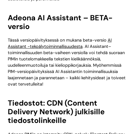
Adeona AI Assistant – BETA-
versio
Tässä versiopäivityksessä on mukana beta-versio
AI
Assistant -tekoälytoiminnallisuudesta
. AI Assistant–
toiminnallisuuden beta-vaiheen versiolla voi tehdä suoraan
PIMin tuotelomakkeella tekstien kielikäännöksiä,
uudelleenmuotoiluja tai kielioppikorjauksia. Myöhemmissä
PIM-versiopäivityksissä AI Assistantin toiminnallisuuksia
laajennetaan ja parannetaan – kaikki kehitysideat ja toiveet
ovat tervetulleita!
Tiedostot: CDN (Content
Delivery Network) julkisille
tiedostolinkeille