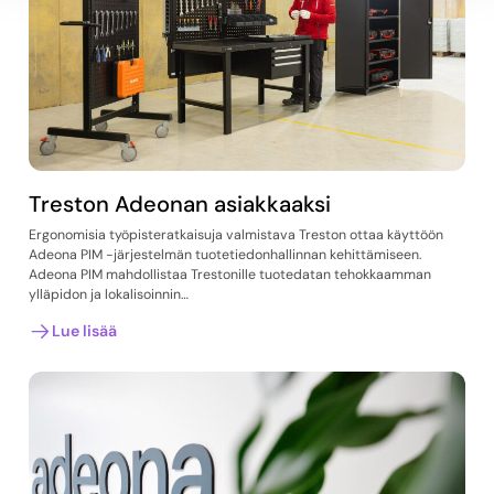
Treston Adeonan asiakkaaksi
Ergonomisia työpisteratkaisuja valmistava Treston ottaa käyttöön
Adeona PIM -järjestelmän tuotetiedonhallinnan kehittämiseen.
Adeona PIM mahdollistaa Trestonille tuotedatan tehokkaamman
ylläpidon ja lokalisoinnin…
Lue lisää