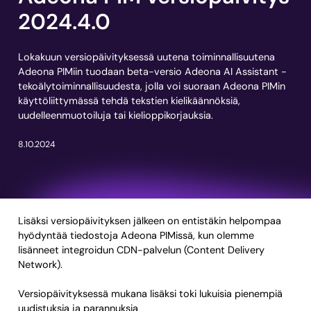
2024.4.0
Lokakuun versiopäivityksessä uutena toiminnallisuutena
Adeona PIMiin tuodaan beta-versio Adeona AI Assistant -
tekoälytoiminnallisuudesta, jolla voi suoraan Adeona PIMin
käyttöliittymässä tehdä tekstien kielikäännöksiä,
uudelleenmuotoiluja tai kielioppikorjauksia.
8.10.2024
Lisäksi versiopäivityksen jälkeen on entistäkin helpompaa
hyödyntää tiedostoja Adeona PIMissä, kun olemme
lisänneet integroidun CDN-palvelun (Content Delivery
Network).
Versiopäivityksessä mukana lisäksi toki lukuisia pienempiä
uudistuksia ja parannuksia