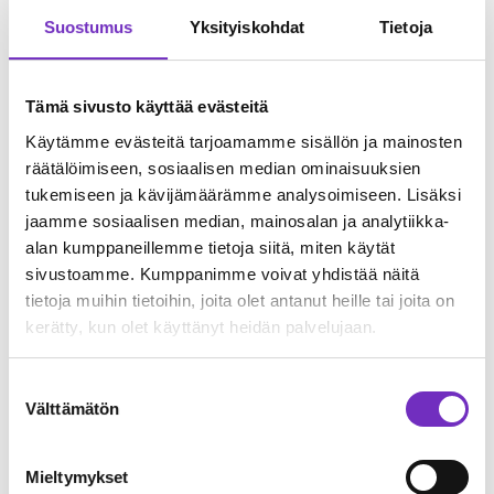
Suostumus
Yksityiskohdat
Tietoja
Tämä sivusto käyttää evästeitä
Käytämme evästeitä tarjoamamme sisällön ja mainosten
räätälöimiseen, sosiaalisen median ominaisuuksien
tukemiseen ja kävijämäärämme analysoimiseen. Lisäksi
jaamme sosiaalisen median, mainosalan ja analytiikka-
alan kumppaneillemme tietoja siitä, miten käytät
sivustoamme. Kumppanimme voivat yhdistää näitä
Käyttöliittymä: parannuksia
tietoja muihin tietoihin, joita olet antanut heille tai joita on
kerätty, kun olet käyttänyt heidän palvelujaan.
käyttöliittymänäkymiin ja -
toimintoihin
Suostumuksen
Välttämätön
valinta
Jatkossa tuote-editorissa näkyy pakollisuusmerkintä myös
variaatiotuotteella, mikäli peritty (schemassa inherit always
tai inherit if empty -määritetty) attribuutti on merkitty
Mieltymykset
pakolliseksi assortment-tuotteelle.