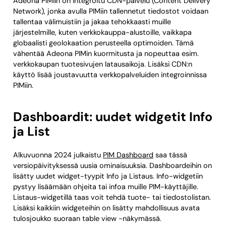
Adeona PIMiin on integroitu CDN-palvelu (Content Delivery
Network), jonka avulla PIMiin tallennetut tiedostot voidaan
tallentaa välimuistiin ja jakaa tehokkaasti muille
järjestelmille, kuten verkkokauppa-alustoille, vaikkapa
globaalisti geolokaation perusteella optimoiden. Tämä
vähentää Adeona PIMin kuormitusta ja nopeuttaa esim.
verkkokaupan tuotesivujen latausaikoja. Lisäksi CDN:n
käyttö lisää joustavuutta verkkopalveluiden integroinnissa
PIMiin.
Dashboardit: uudet widgetit Info
ja List
Alkuvuonna 2024 julkaistu
PIM Dashboard
saa tässä
versiopäivityksessä uusia ominaisuuksia. Dashboardeihin on
lisätty uudet widget-tyypit Info ja Listaus. Info-widgetiin
pystyy lisäämään ohjeita tai infoa muille PIM-käyttäjille.
Listaus-widgetillä taas voit tehdä tuote- tai tiedostolistan.
Lisäksi kaikkiin widgeteihin on lisätty mahdollisuus avata
tulosjoukko suoraan table view -näkymässä.