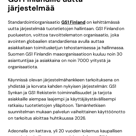
järjestelmää
Standardointiorganisaatio
GS1 Finland
on kehittämässä
uutta järjestelmää tuotetietojen hallintaan. GS1 Finland on
puolueeton, voittoa tavoittelematon organisaatio, joka
avointen globaalien standardiensa avulla auttaa
asiakkaitaan toimitusketjun tehostamisessa ja hallinnassa.
Suomen GS1 Finlandin maaorganisaatioon kuuluu noin 30
asiantuntijaa ja asiakkaina on noin 7000 yritystä ja
organisaatiota.
Käynnissä olevan järjestelmähankkeen tarkoituksena on
yhdistää ja korvata kahden nykyisen järjestelmän: GS1
Synkan ja GS1 Rekisterin toiminnallisuudet ja tarjota
asiakkaille aiempaa laajempi ja käyttäjäystävällisempi
ratkaisu tuotetietojen ylläpitoon. Tämänhetkisen
suunnitelman mukaan palvelun vaiheittainen käyttöönotto
on tarkoitus aloittaa huhtikuussa 2026.
Adeonalla on kattava, yli 20 vuoden kokemus kaupallisen