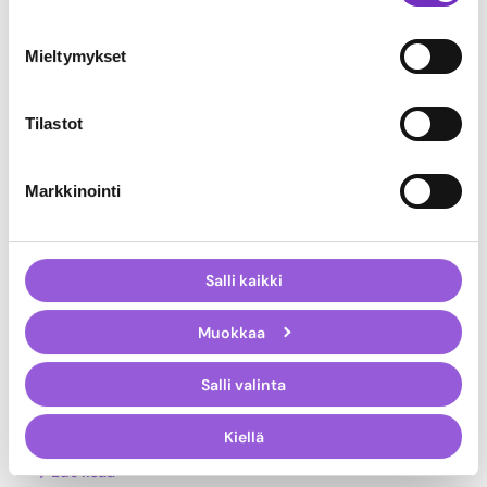
Mieltymykset
Tilastot
Markkinointi
Salli kaikki
Muokkaa
Treston Adeonan asiakkaaksi
Ergonomisia työpisteratkaisuja valmistava Treston ottaa käyttöön
Salli valinta
Adeona PIM -järjestelmän tuotetiedonhallinnan kehittämiseen.
Adeona PIM mahdollistaa Trestonille tuotedatan tehokkaamman
Kiellä
ylläpidon ja lokalisoinnin…
Lue lisää