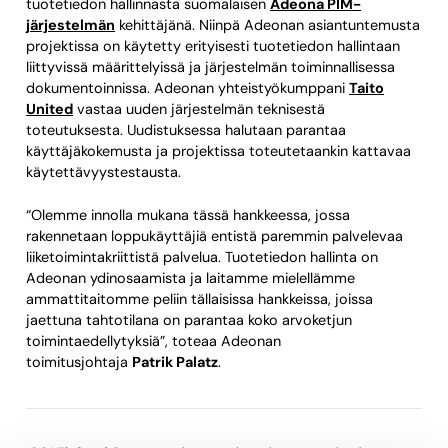
tuotetiedon hallinnasta suomalaisen
Adeona PIM-
järjestelmän
kehittäjänä. Niinpä Adeonan asiantuntemusta
projektissa on käytetty erityisesti tuotetiedon hallintaan
liittyvissä määrittelyissä ja järjestelmän toiminnallisessa
dokumentoinnissa. Adeonan yhteistyökumppani
Taito
United
vastaa uuden järjestelmän teknisestä
toteutuksesta. Uudistuksessa halutaan parantaa
käyttäjäkokemusta ja projektissa toteutetaankin kattavaa
käytettävyystestausta.
“Olemme innolla mukana tässä hankkeessa, jossa
rakennetaan loppukäyttäjiä entistä paremmin palvelevaa
liiketoimintakriittistä palvelua. Tuotetiedon hallinta on
Adeonan ydinosaamista ja laitamme mielellämme
ammattitaitomme peliin tällaisissa hankkeissa, joissa
jaettuna tahtotilana on parantaa koko arvoketjun
toimintaedellytyksiä”, toteaa Adeonan
toimitusjohtaja
Patrik Palatz
.