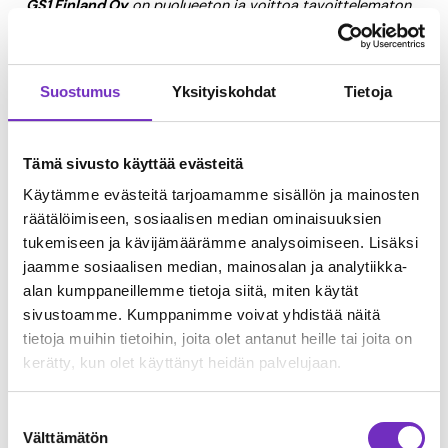
GS1 Finlan
d Oy
on puolueeton ja voittoa tavoittelematon
organisaatio, joka kehittää ja hallinnoi maailman
käytetyimpiä tuotetietojen sekä yksilöinnin standardeja,
joista tunnetuin on viivakoodi. GS1:n globaalit standardit
tehostavat toimitusketjujen prosesseja ja lisäävät
Suostumus
Yksityiskohdat
Tietoja
läpinäkyvyyttä. GS1:n 118 maaorganisaatiota mahdollistavat
2 miljoonan asiakasyrityksen 10 miljardia
päivittäistä
transaktiota yhtenäisillä GS1-standardeilla yli
Tämä sivusto käyttää evästeitä
50 vuoden kokemuksella. GS1 Finland Oy ylläpitää Suomen
päivittäistavarakaupan GS1 Synkka -tuotetietopalvelua
Käytämme evästeitä tarjoamamme sisällön ja mainosten
sekä GS1 Golli -palvelua. GS1 Finland Oy on
räätälöimiseen, sosiaalisen median ominaisuuksien
Elintarviketeollisuusliitto ry:n, Päivittäistavarakauppa ry:n ja
tukemiseen ja kävijämäärämme analysoimiseen. Lisäksi
Keskuskauppakamarin omistama yritys.
jaamme sosiaalisen median, mainosalan ja analytiikka-
alan kumppaneillemme tietoja siitä, miten käytät
sivustoamme. Kumppanimme voivat yhdistää näitä
tietoja muihin tietoihin, joita olet antanut heille tai joita on
kerätty, kun olet käyttänyt heidän palvelujaan.
ADEONA
Viimeisimmät uutiset
Suostumuksen
Kaikki uutiset
Välttämätön
valinta