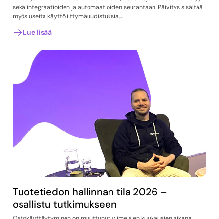
sekä integraatioiden ja automaatioiden seurantaan. Päivitys sisältää
myös useita käyttöliittymäuudistuksia,…
Lue lisää
Tuotetiedon hallinnan tila 2026 –
osallistu tutkimukseen
Ostokäyttäytyminen on muuttunut viimeisien kuukausien aikana