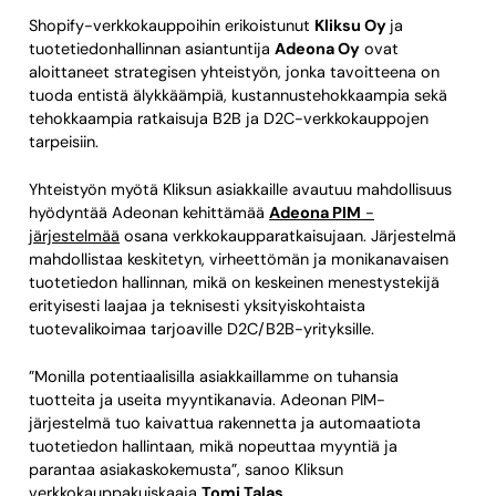
Shopify-verkkokauppoihin erikoistunut
Kliksu Oy
ja
tuotetiedonhallinnan asiantuntija
Adeona Oy
ovat
aloittaneet strategisen yhteistyön, jonka tavoitteena on
tuoda entistä älykkäämpiä, kustannustehokkaampia sekä
tehokkaampia ratkaisuja B2B ja D2C-verkkokauppojen
tarpeisiin.
Yhteistyön myötä Kliksun asiakkaille avautuu mahdollisuus
hyödyntää Adeonan kehittämää
Adeona PIM
-
järjestelmää
osana verkkokaupparatkaisujaan. Järjestelmä
mahdollistaa keskitetyn, virheettömän ja monikanavaisen
tuotetiedon hallinnan, mikä on keskeinen menestystekijä
erityisesti laajaa ja teknisesti yksityiskohtaista
tuotevalikoimaa tarjoaville D2C/B2B-yrityksille.
”Monilla potentiaalisilla asiakkaillamme on tuhansia
tuotteita ja useita myyntikanavia. Adeonan PIM-
järjestelmä tuo kaivattua rakennetta ja automaatiota
tuotetiedon hallintaan, mikä nopeuttaa myyntiä ja
parantaa asiakaskokemusta”, sanoo Kliksun
verkkokauppakuiskaaja
Tomi Talas
.