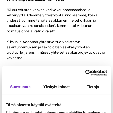
”Kliksu edustaa vahvaa verkkokauppaosaamista ja
ketteryyttä. Olemme yhteistyöstä innoissamme, koska
yhdessä voimme tarjota asiakkaillemme tehokkaan ja
skaalautuvan kokonaisuuden”, kommentoi Adeonan
toimitusjohtaja
Patrik Palatz
.
Kliksun ja Adeonan yhteistyö tuo yhdistetyn
asiantuntemuksen ja teknologian asiakasyritysten
ulottuville, ja ensimmäiset yhteiset asiakasprojektit ovat jo
käynnissä.
Lisätiedot:
Kliksu Oy –
www.kliksu.fi
Adeona Oy –
www.adeona.com
Suostumus
Yksityiskohdat
Tietoja
Tämä sivusto käyttää evästeitä
ADEONA
Käytämme evästeitä tarjoamamme sisällön ja mainosten