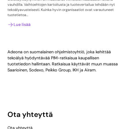
vauhdilla. Vaihtoehtojen kartoitusta ja tuotevertailua tehdään nyt
tekoälyavusteisesti. Kuinka hyvin organisaatiot ovat varautuneet
tuotetietoa…
Lue lisää
Adeona on suomalainen ohjelmistoyhtiö, joka kehittää
tekoälyä hyödyntävää PIM-ratkaisua kaupallisen
tuotetiedon hallintaan. Ratkaisua käyttävät muun muassa
Saarioinen, Sodexo, Peikko Group, IKH ja Airam.
Ota yhteyttä
Ota yhteyttä