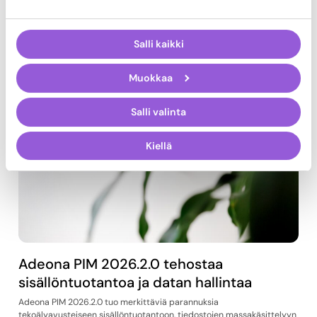
ylläpidon ja lokalisoinnin…
Lue lisää
Salli kaikki
Muokkaa
Salli valinta
Kiellä
Adeona PIM 2026.2.0 tehostaa
sisällöntuotantoa ja datan hallintaa
Adeona PIM 2026.2.0 tuo merkittäviä parannuksia
tekoälyavusteiseen sisällöntuotantoon, tiedostojen massakäsittelyyn