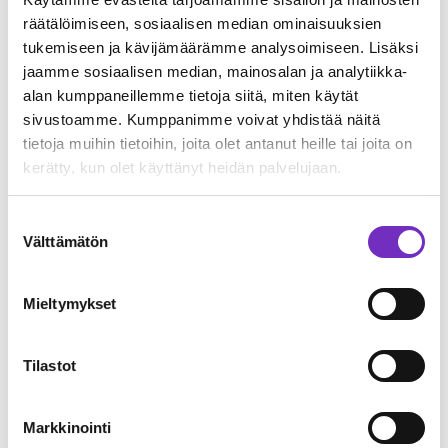
Viimeisimmät uutiset
räätälöimiseen, sosiaalisen median ominaisuuksien
Kaikki uutiset
tukemiseen ja kävijämäärämme analysoimiseen. Lisäksi
jaamme sosiaalisen median, mainosalan ja analytiikka-
alan kumppaneillemme tietoja siitä, miten käytät
sivustoamme. Kumppanimme voivat yhdistää näitä
tietoja muihin tietoihin, joita olet antanut heille tai joita on
kerätty, kun olet käyttänyt heidän palvelujaan.
Suostumuksen
Välttämätön
valinta
Mieltymykset
Tilastot
Treston Adeonan asiakkaaksi
Ergonomisia työpisteratkaisuja valmistava Treston ottaa käyttöön
Adeona PIM -järjestelmän tuotetiedonhallinnan kehittämiseen.
Markkinointi
Adeona PIM mahdollistaa Trestonille tuotedatan tehokkaamman