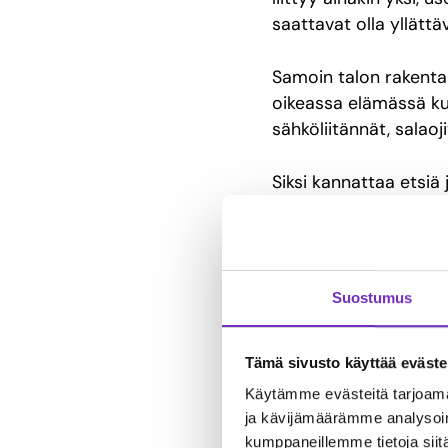
saattavat olla yllättä
Samoin talon rakentam
oikeassa elämässä kuv
sähköliitännät, salaoj
Siksi kannattaa etsiä
taho, jolta saa apua 
kaikkea on hankala ma
Hyvä konsultti osaa a
Suostumus
kalliilta yllätyksiltä
todennäköisesti sääs
Tämä sivusto käyttää eväste
Käytämme evästeitä tarjoama
3. Vaikka
ja kävijämäärämme analysoim
kumppaneillemme tietoja siitä