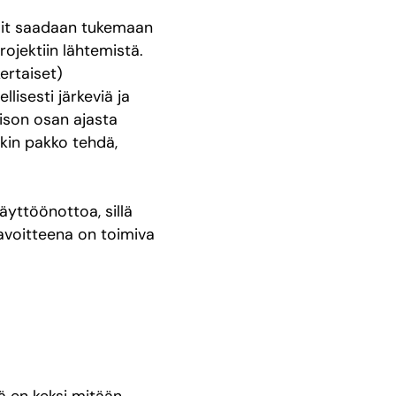
essit saadaan tukemaan
ojektiin lähtemistä.
ertaiset)
llisesti järkeviä ja
ison osan ajasta
nkin pakko tehdä,
äyttöönottoa, sillä
tavoitteena on toimiva