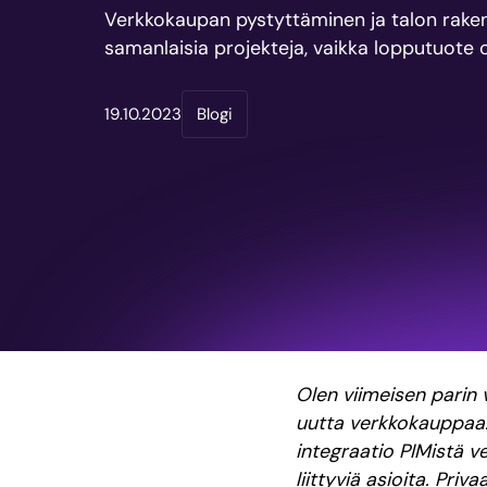
Verkkokaupan pystyttäminen ja talon raken
samanlaisia projekteja, vaikka lopputuote o
19.10.2023
Blogi
Olen viimeisen parin
uutta verkkokauppaa.
integraatio PIMistä v
liittyviä asioita. Pri