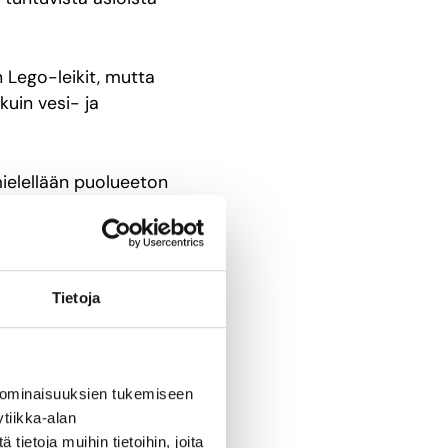
 Lego-leikit, mutta
kuin vesi- ja
mielellään puolueeton
tekisi kotiläksynsä,
lle.
a, jotta vältytään
Tietoja
 konsultille, mutta
 ominaisuuksien tukemiseen
-paketin,
tiikka-alan
ietoja muihin tietoihin, joita