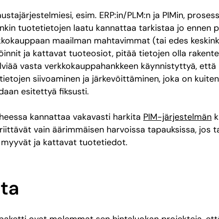
austajärjestelmiesi, esim. ERP:in/PLM:n ja PIMin, pros
kin tuotetietojen laatu kannattaa tarkistaa jo ennen pr
kkokauppaan maailman mahtavimmat (tai edes keskink
innit ja kattavat tuoteosiot, pitää tietojen olla rakentee
lviää vasta verkkokauppahankkeen käynnistyttyä, että 
ietojen siivoaminen ja järkevöittäminen, joka on kuite
daan esitettyä fiksusti.
iheessa kannattaa vakavasti harkita
PIM-järjestelmän
k
iittävät vain äärimmäisen harvoissa tapauksissa, jos 
 myyvät ja kattavat tuotetiedot.
uta