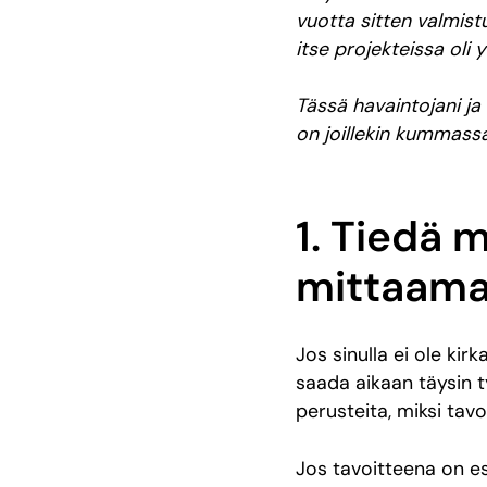
vuotta sitten valmist
itse projekteissa oli 
Tässä havaintojani ja
on joillekin kummassa
1. Tiedä m
mittaama
Jos sinulla ei ole kirk
saada aikaan täysin ty
perusteita, miksi tav
Jos tavoitteena on e