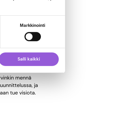
du
Markkinointi
ee yllätyksenä kuinka
äkään naulaa. Kannattaa
roolit selkeät ja
Salli kaikki
hyvinkin mennä
suunnittelussa, ja
naan tue visiota.