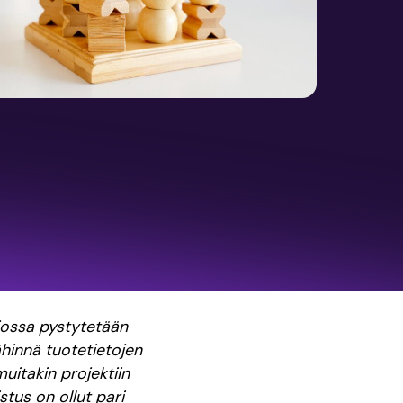
jossa pystytetään
hinnä tuotetietojen
uitakin projektiin
stus on ollut pari