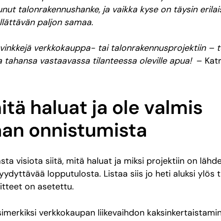
unut talonrakennushanke, ja vaikka kyse on täysin erilai
yllättävän paljon samaa.
 vinkkejä verkkokauppa- tai talonrakennusprojektiin – t
 tahansa vastaavassa tilanteessa oleville apua!
– Katr
itä haluat ja ole valmis
an onnistumista
asta visiota siitä, mitä haluat ja miksi projektiin on läh
ydyttävää lopputulosta. Listaa siis jo heti aluksi ylös t
oitteet on asetettu.
simerkiksi verkkokaupan liikevaihdon kaksinkertaistam