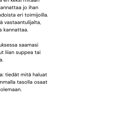
ä en keksi mitään
kannattaa jo ihan
oista eri toimijoilla.
 vastaantulijalta,
s kannattaa.
pauksessa saamasi
ut liian suppea tai
sa.
: tiedät mitä haluat
emmalla tasolla osaat
e olemaan.