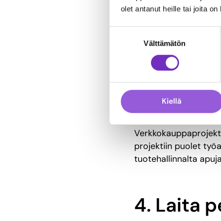
se ei tark
olet antanut heille tai joita o
tekemää
Suostumuksen
Välttämätön
valinta
Monelle verkkokaupan p
paljon töitä projekti 
siis jo hyvissä ajoin 
Kiellä
aikataulu realistinen.
Verkkokauppaprojekti 
projektiin puolet työa
tuotehallinnalta apuja
4. Laita 