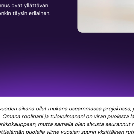
nus ovat yllättävän
nkin täysin erilainen.
 vuoden aikana ollut mukana useammassa projektissa, 
 Omana roolinani ja tulokulmanani on viran puolesta lä
erkkokauppaan, mutta samalla olen sivusta seurannut m
vaattielämän puolella viime vuosien suurin yksittäinen ruti