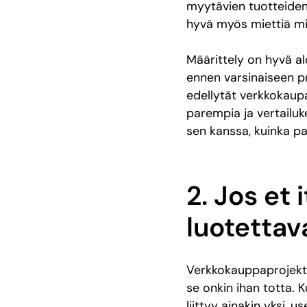
myytävien tuotteide
hyvä myös miettiä mit
Määrittely on hyvä al
ennen varsinaiseen pr
edellytät verkkokaupa
parempia ja vertailu
sen kanssa, kuinka pa
2. Jos et 
luotettav
Verkkokauppaprojekti 
se onkin ihan totta. 
liittyy ainakin yksi, 