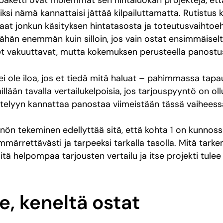
paketti ovat molemmat sen hintaluokan projekteja, ett
iksi nämä kannattaisi jättää kilpailuttamatta. Rutistus 
saat jonkun käsityksen hintatasosta ja toteutusvaihtoehd
ähän enemmän kuin silloin, jos vain ostat ensimmäiseltä
t vakuuttavat, mutta kokemuksen perusteella panostu
 ei ole iloa, jos et tiedä mitä haluat – pahimmassa ta
illään tavalla vertailukelpoisia, jos tarjouspyyntö on oll
ittelyyn kannattaa panostaa viimeistään tässä vaihees
ön tekeminen edellyttää sitä, että kohta 1 on kunnossa
ymmärrettävästi ja tarpeeksi tarkalla tasolla. Mitä tark
itä helpompaa tarjousten vertailu ja itse projekti tule
se, keneltä ostat