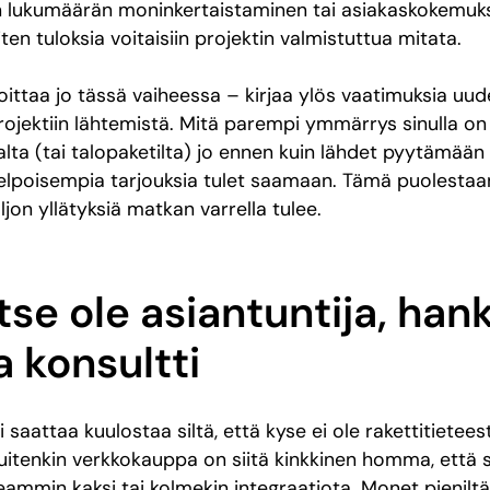
n lukumäärän moninkertaistaminen tai asiakaskokemuk
en tuloksia voitaisiin projektin valmistuttua mitata.
oittaa jo tässä vaiheessa – kirjaa ylös vaatimuksia uud
ojektiin lähtemistä. Mitä parempi ymmärrys sinulla on s
lta (tai talopaketilta) jo ennen kuin lähdet pyytämään t
kelpoisempia tarjouksia tulet saamaan. Tämä puolestaa
ljon yllätyksiä matkan varrella tulee.
itse ole asiantuntija, hank
a konsultti
saattaa kuulostaa siltä, että kyse ei ole rakettitietees
Kuitenkin verkkokauppa on siitä kinkkinen homma, että si
useammin kaksi tai kolmekin integraatiota. Monet pieniltä