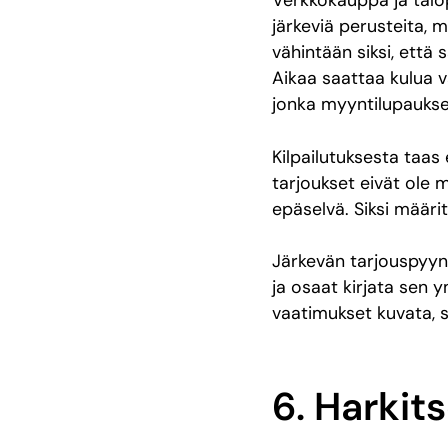
Verkkokauppa ja talo
järkeviä perusteita, m
vähintään siksi, että 
Aikaa saattaa kulua v
jonka myyntilupaukse
Kilpailutuksesta taas
tarjoukset eivät ole m
epäselvä. Siksi määr
Järkevän tarjouspyynn
ja osaat kirjata sen 
vaatimukset kuvata, s
6. Harkit