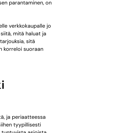
sen parantaminen, on
elle verkkokaupalle jo
iitä, mitä haluat ja
arjouksia, sitä
n korreloi suoraan
i
tä, ja periaatteessa
ihen tyypillisesti
 tuntuvista asioista