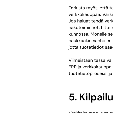
Tarkista myös, että t
verkkokauppaa. Varsin
Jos haluat tehdä ver
hakutoiminnot, filtterö
kunnossa. Monelle se
haukkaakin vanhojen t
jotta tuotetiedot saa
Viimeistään tässä va
ERP ja verkkokauppa r
tuotetietoprosessi ja
5. Kilpail