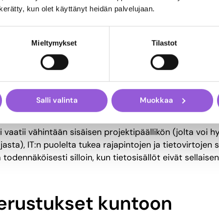
oita sitä, että et itse jou
n kerätty, kun olet käyttänyt heidän palvelujaan.
n mitään
Mieltymykset
Tilastot
ystyttäjälle (ja talonrakentajillekin, olen kuullut) tul
vaatii, vaikka ei itse koodaisi riviäkään tai naulaisi yht
pyrkiä varmistamaan, että omat resurssit ovat riittävät, 
Salli valinta
Muokkaa
vaatii vähintään sisäisen projektipäällikön (jolta voi 
jasta), IT:n puolelta tukea rajapintojen ja tietovirtojen 
 todennäköisesti silloin, kun tietosisällöt eivät sellaise
perustukset kuntoon