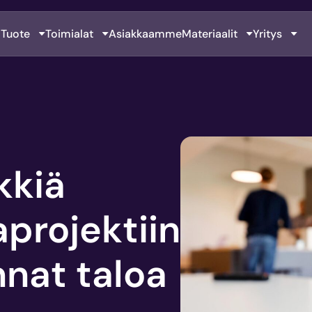
Tuote
Toimialat
Asiakkaamme
Materiaalit
Yritys
kkiä
projektiin
nnat taloa