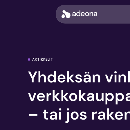
Siirry
sisältöön
Adeona
ARTIKKELIT
Yhdeksän vin
verkkokauppa
– tai jos rake