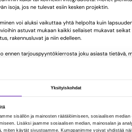
vän isoja, jos ne tulevat esiin kesken projektin.
inen voi aluksi vaikuttaa yhtä helpolta kuin lapsuuden
ioihin astuvat mukaan kaikki sellaiset mukavat seikat 
itus, rakennusluvat ja niin edelleen.
 jo ennen tarjouspyyntökierrosta joku asiasta tietävä, 
määrittelyn ja tarjouspyynnön tekemiseen. Vaikka miten 
allikkona ottaa hanskaan varsinkin jos kiire painaa pää
uttaa jo määrittelyvaiheessa miettimään tärkeitä asioit
Yksityiskohdat
 loppuvaiheessa. Saatat siis maksaa hiukan ”ylimääräistä”
töt rahassa ja ajassa ovat paljon isompia.
itä
mme sisällön ja mainosten räätälöimiseen, sosiaalisen median
 ostaisit avaimet käteen 
iseen. Lisäksi jaamme sosiaalisen median, mainosalan ja analy
, miten käytät sivustoamme. Kumppanimme voivat yhdistää näitä t