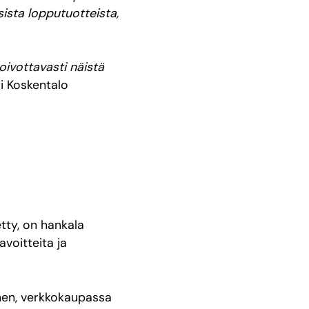
sista lopputuotteista,
oivottavasti näistä
i Koskentalo
detty, on hankala
avoitteita ja
inen, verkkokaupassa