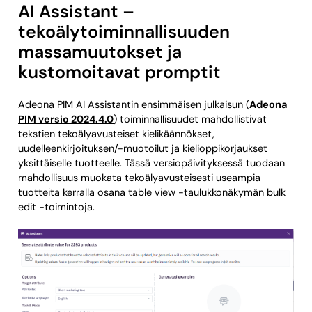
AI Assistant –
tekoälytoiminnallisuuden
massamuutokset ja
kustomoitavat promptit
Adeona PIM AI Assistantin ensimmäisen julkaisun (
Adeona
PIM versio 2024.4.0
) toiminnallisuudet mahdollistivat
tekstien tekoälyavusteiset kielikäännökset,
uudelleenkirjoituksen/-muotoilut ja kielioppikorjaukset
yksittäiselle tuotteelle. Tässä versiopäivityksessä tuodaan
mahdollisuus muokata tekoälyavusteisesti useampia
tuotteita kerralla osana table view -taulukkonäkymän bulk
edit -toimintoja.