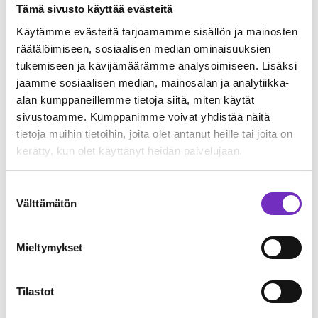
Tämä sivusto käyttää evästeitä
Käytämme evästeitä tarjoamamme sisällön ja mainosten
räätälöimiseen, sosiaalisen median ominaisuuksien
Lisäksi AI Assistant -ominaisuuteen on lisätty käytettävissä
tukemiseen ja kävijämäärämme analysoimiseen. Lisäksi
olevia AI-malleja. Valikoima kattaa tällä hetkellä laajasti
jaamme sosiaalisen median, mainosalan ja analytiikka-
OpenAI:n sekä Anthropicin malleja.
alan kumppaneillemme tietoja siitä, miten käytät
sivustoamme. Kumppanimme voivat yhdistää näitä
Lue lisää
Adeona PIM AI Assistantista ja tekoälyn
tietoja muihin tietoihin, joita olet antanut heille tai joita on
hyödyntämisestä tuotetiedonhallinnassa
.
kerätty, kun olet käyttänyt heidän palvelujaan.
Muita parannuksia
Suostumuksen
Välttämätön
valinta
Tässä versiopäivityksessä tulee myös pienempiä
parannuksia käyttöliittymään ja toimintoihin
esimerkiksi
Pending changes –ominaisuuden
toimintoja
Mieltymykset
on parannettu, sivupaneelin navigaatiota on selkeytetty ja
tiedostokansioissa näkyy nyt selkeämmin tiedostojen
määrä tiedostokansiossa ja alikansioissa.
Tilastot