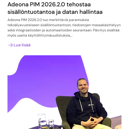
Adeona PIM 2026.2.0 tehostaa
sisällöntuotantoa ja datan hallintaa
Adeona PIM 2026.2.0 tuo merkittäviä parannuksia
tekoälyavusteiseen sisällöntuotantoon, tiedostojen massakäsittelyyn
sekä integraatioiden ja automaatioiden seurantaan. Päivitys sisältää
myös useita käyttöliittymäuudistuksia,…
Lue lisää