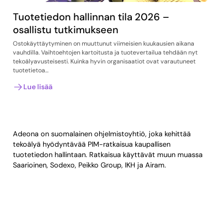
Tuotetiedon hallinnan tila 2026 –
osallistu tutkimukseen
Ostokäyttäytyminen on muuttunut viimeisien kuukausien aikana
vauhdilla. Vaihtoehtojen kartoitusta ja tuotevertailua tehdään nyt
tekoälyavusteisesti. Kuinka hyvin organisaatiot ovat varautuneet
tuotetietoa…
Lue lisää
Adeona on suomalainen ohjelmistoyhtiö, joka kehittää
tekoälyä hyödyntävää PIM-ratkaisua kaupallisen
tuotetiedon hallintaan. Ratkaisua käyttävät muun muassa
Saarioinen, Sodexo, Peikko Group, IKH ja Airam.