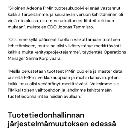
”Silloinen Adeona PIMin tuotesukupolvi ei enää vastannut
kaikkia tarpeitamme, ja seuraavan version kehittäminen oli
vielä niin alussa, ettemme uskaltaneet lähteä kelkkaan
mukaan”, muistelee CDO Joonas Tammisto.
”Olisimme kyllä päässeet tuolloin vaikuttamaan tuotteen
kehittämiseen, mutta se olisi viivästyttänyt merkittävästi
kaikkia muita kehitysprojektejamme”, täydentää Operations
Manager Sanna Korpivaara.
”Meillä perustetaan tuotteet PIMin puolella ja master data
ui sieltä ERPiin, verkkokauppaan ja muihin kanaviin, joten
kaikki muu olisi venähtänyt merkittävästi. Valitsimme siis
PIMiksi toisen vaihtoehdon ja lähdimme kehittämään
tuotetiedonhallintaa heidän avullaan.”
Tuotetiedonhallinnan
järjestelmämuutoksen edessä