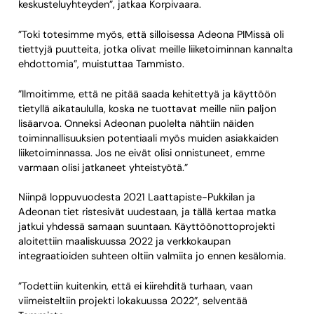
keskusteluyhteyden”, jatkaa Korpivaara.
”Toki totesimme myös, että silloisessa Adeona PIMissä oli
tiettyjä puutteita, jotka olivat meille liiketoiminnan kannalta
ehdottomia”, muistuttaa Tammisto.
”Ilmoitimme, että ne pitää saada kehitettyä ja käyttöön
tietyllä aikataululla, koska ne tuottavat meille niin paljon
lisäarvoa. Onneksi Adeonan puolelta nähtiin näiden
toiminnallisuuksien potentiaali myös muiden asiakkaiden
liiketoiminnassa. Jos ne eivät olisi onnistuneet, emme
varmaan olisi jatkaneet yhteistyötä.”
Niinpä loppuvuodesta 2021 Laattapiste-Pukkilan ja
Adeonan tiet ristesivät uudestaan, ja tällä kertaa matka
jatkui yhdessä samaan suuntaan. Käyttöönottoprojekti
aloitettiin maaliskuussa 2022 ja verkkokaupan
integraatioiden suhteen oltiin valmiita jo ennen kesälomia.
”Todettiin kuitenkin, että ei kiirehditä turhaan, vaan
viimeisteltiin projekti lokakuussa 2022”, selventää