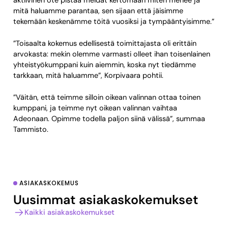
aktiivinen ote pistää meidät kertomaan miten menee ja
mitä haluamme parantaa, sen sijaan että jäisimme
tekemään keskenämme töitä vuosiksi ja tympääntyisimme.”
”Toisaalta kokemus edellisestä toimittajasta oli erittäin
arvokasta: mekin olemme varmasti olleet ihan toisenlainen
yhteistyökumppani kuin aiemmin, koska nyt tiedämme
tarkkaan, mitä haluamme”, Korpivaara pohtii.
”Väitän, että teimme silloin oikean valinnan ottaa toinen
kumppani, ja teimme nyt oikean valinnan vaihtaa
Adeonaan. Opimme todella paljon siinä välissä”, summaa
Tammisto.
ASIAKASKOKEMUS
Uusimmat asiakaskokemukset
Kaikki asiakaskokemukset