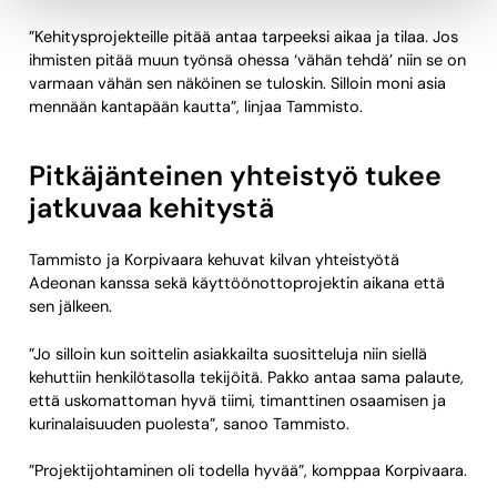
”Kehitysprojekteille pitää antaa tarpeeksi aikaa ja tilaa. Jos
ihmisten pitää muun työnsä ohessa ‘vähän tehdä’ niin se on
varmaan vähän sen näköinen se tuloskin. Silloin moni asia
mennään kantapään kautta”, linjaa Tammisto.
Pitkäjänteinen yhteistyö tukee
jatkuvaa kehitystä
Tammisto ja Korpivaara kehuvat kilvan yhteistyötä
Adeonan kanssa sekä käyttöönottoprojektin aikana että
sen jälkeen.
”Jo silloin kun soittelin asiakkailta suositteluja niin siellä
kehuttiin henkilötasolla tekijöitä. Pakko antaa sama palaute,
että uskomattoman hyvä tiimi, timanttinen osaamisen ja
kurinalaisuuden puolesta”, sanoo Tammisto.
”Projektijohtaminen oli todella hyvää”, komppaa Korpivaara.