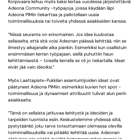
Korpivaara kehuu myös kaksi kertaa vuodessa järjestettäviä
Adeona Community -työpajoja, joissa käydään läpi
Adeona PIMin tiekarttaa ja pallotellaan uusia
toiminnallisuuksia tai toiveita yhdessä asiakkaiden kanssa.
”Niissä seuranta on erinomainen. Jos idea kuulostaa
sellaiselta, että sitä voisi Adeonan päässä kehittää, niin se
ilmestyy aikajanalle aika piankin. Esimerkiksi kun osallistuin
ensimmäisen kerran työpajaan, siellä puhuttiin haun
kehittämisestä – toisella kerralla se oli jo tiekartalla. Ideat
eivät jää vain ideoiksi.”
Myös Laattapiste-Pukkilan asiantuntijoiden ideat ovat
päätyneet Adeona PIMiin: esimerkiksi kuvien hot spot -
toiminnallisuus ja dynaamiset attribuutit tulivat alun perin
asiakkaalta.
”Tämä on sellaista jatkuvaa kehitystä ja ideoiden ja
tarpeiden tuomista esiin. Keskustelemme yhdessä siitä,
pystytäänkö joku tarve toteuttamaan olemassa olevilla
toiminnallisuuksilla vai pitääkö kehittää uusia. Adeonan