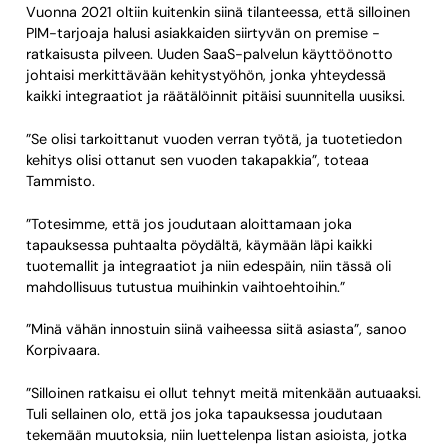
Vuonna 2021 oltiin kuitenkin siinä tilanteessa, että silloinen
PIM-tarjoaja halusi asiakkaiden siirtyvän on premise -
ratkaisusta pilveen. Uuden SaaS-palvelun käyttöönotto
johtaisi merkittävään kehitystyöhön, jonka yhteydessä
kaikki integraatiot ja räätälöinnit pitäisi suunnitella uusiksi.
”Se olisi tarkoittanut vuoden verran työtä, ja tuotetiedon
kehitys olisi ottanut sen vuoden takapakkia”, toteaa
Tammisto.
”Totesimme, että jos joudutaan aloittamaan joka
tapauksessa puhtaalta pöydältä, käymään läpi kaikki
tuotemallit ja integraatiot ja niin edespäin, niin tässä oli
mahdollisuus tutustua muihinkin vaihtoehtoihin.”
”Minä vähän innostuin siinä vaiheessa siitä asiasta”, sanoo
Korpivaara.
”Silloinen ratkaisu ei ollut tehnyt meitä mitenkään autuaaksi.
Tuli sellainen olo, että jos joka tapauksessa joudutaan
tekemään muutoksia, niin luettelenpa listan asioista, jotka