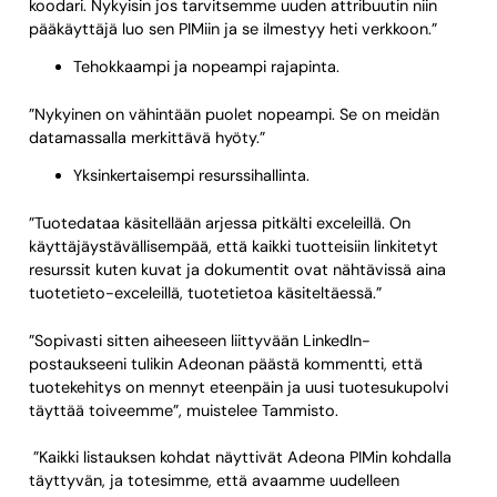
koodari. Nykyisin jos tarvitsemme uuden attribuutin niin
pääkäyttäjä luo sen PIMiin ja se ilmestyy heti verkkoon.”
Tehokkaampi ja nopeampi rajapinta.
”Nykyinen on vähintään puolet nopeampi. Se on meidän
datamassalla merkittävä hyöty.”
Yksinkertaisempi resurssihallinta.
”Tuotedataa käsitellään arjessa pitkälti exceleillä. On
käyttäjäystävällisempää, että kaikki tuotteisiin linkitetyt
resurssit kuten kuvat ja dokumentit ovat nähtävissä aina
tuotetieto-exceleillä, tuotetietoa käsiteltäessä.”
”Sopivasti sitten aiheeseen liittyvään LinkedIn-
postaukseeni tulikin Adeonan päästä kommentti, että
tuotekehitys on mennyt eteenpäin ja uusi tuotesukupolvi
täyttää toiveemme”, muistelee Tammisto.
”Kaikki listauksen kohdat näyttivät Adeona PIMin kohdalla
täyttyvän, ja totesimme, että avaamme uudelleen