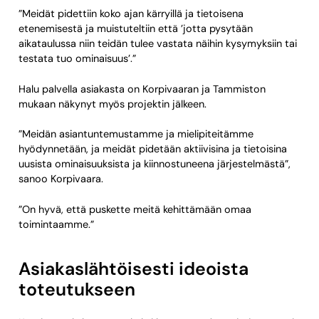
”Meidät pidettiin koko ajan kärryillä ja tietoisena
etenemisestä ja muistuteltiin että ’jotta pysytään
aikataulussa niin teidän tulee vastata näihin kysymyksiin tai
testata tuo ominaisuus’.”
Halu palvella asiakasta on Korpivaaran ja Tammiston
mukaan näkynyt myös projektin jälkeen.
”Meidän asiantuntemustamme ja mielipiteitämme
hyödynnetään, ja meidät pidetään aktiivisina ja tietoisina
uusista ominaisuuksista ja kiinnostuneena järjestelmästä”,
sanoo Korpivaara.
”On hyvä, että puskette meitä kehittämään omaa
toimintaamme.”
Asiakaslähtöisesti ideoista
toteutukseen