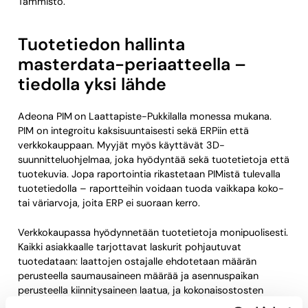
Tammisto.
Tuotetiedon hallinta
masterdata-periaatteella –
tiedolla yksi lähde
Adeona PIM
on Laattapiste-Pukkilalla monessa mukana.
PIM on integroitu kaksisuuntaisesti sekä ERPiin että
verkkokauppaan. Myyjät myös käyttävät 3D-
suunnitteluohjelmaa, joka hyödyntää sekä tuotetietoja että
tuotekuvia. Jopa raportointia rikastetaan PIMistä tulevalla
tuotetiedolla – raportteihin voidaan tuoda vaikkapa koko-
tai väriarvoja, joita ERP ei suoraan kerro.
Verkkokaupassa hyödynnetään tuotetietoja monipuolisesti.
Kaikki asiakkaalle tarjottavat laskurit pohjautuvat
tuotedataan: laattojen ostajalle ehdotetaan määrän
perusteella saumausaineen määrää ja asennuspaikan
perusteella kiinnitysaineen laatua, ja kokonaisostosten
hiilijalanjälki näkyy suoraan ostoskorissa.