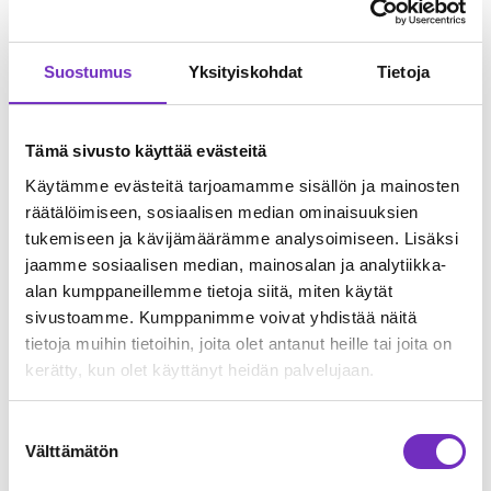
Laattapiste-Pukkilalla otettiin samassa projektissa
käyttöön myös EasyCatalog-taittoautomaatio-ohjelmisto,
Suostumus
Yksityiskohdat
Tietoja
johon on valmis liityntä Adeona PIMissä. Sen avulla
taitetaan tuotemalleihin perustuvia katalogeja.
Tämä sivusto käyttää evästeitä
”EasyCatalog nopeutti merkittävästi taittotyötä: noin 900
tuotteen katalogiin meni alle tunti”, kertoo Korpivaara.
Käytämme evästeitä tarjoamamme sisällön ja mainosten
räätälöimiseen, sosiaalisen median ominaisuuksien
Tulevaisuuden tahtotilana on lisää integraatioita, kertoo
tukemiseen ja kävijämäärämme analysoimiseen. Lisäksi
Tammisto. Tällä hetkellä Laattapiste-Pukkilalla on oma
jaamme sosiaalisen median, mainosalan ja analytiikka-
rajapinta, jota kautta välitetään esimerkiksi YIT:lle ja FIRA:lle
alan kumppaneillemme tietoja siitä, miten käytät
tuotetietoa, mutta toiveena olisi oma, keskitetty data hub.
sivustoamme. Kumppanimme voivat yhdistää näitä
Lisäksi pilotoidaan myös portaalia, jonne toimittajat
pystyvät syöttämään tuotetietonsa ilman Exceleiden
tietoja muihin tietoihin, joita olet antanut heille tai joita on
lähettelyä.
kerätty, kun olet käyttänyt heidän palvelujaan.
”Aina, kun tulee jokin uusi kehityskokonaisuus, olemme
Suostumuksen
syväluodanneet että miten se on alunperin tehty.
Välttämätön
valinta
Tarkastelemme, mitä voi yksinkertaistaa tai mitä
kovakoodattua voi purkaa.”