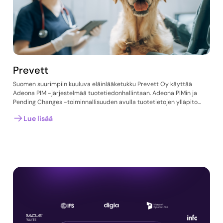
Prevett
Suomen suurimpiin kuuluva eläinlääketukku Prevett Oy käyttää
Adeona PIM -järjestelmää tuotetiedonhallintaan. Adeona PIMin ja
Pending Changes -toiminnallisuuden avulla tuotetietojen ylläpito…
Lue lisää