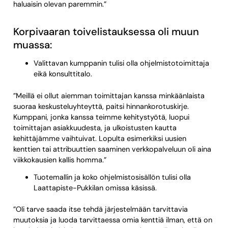
haluaisin olevan paremmin.”
Korpivaaran toivelistauksessa oli muun
muassa:
Valittavan kumppanin tulisi olla ohjelmistotoimittaja
eikä konsulttitalo.
”Meillä ei ollut aiemman toimittajan kanssa minkäänlaista
suoraa keskusteluyhteyttä, paitsi hinnankorotuskirje.
Kumppani, jonka kanssa teimme kehitystyötä, luopui
toimittajan asiakkuudesta, ja ulkoistusten kautta
kehittäjämme vaihtuivat. Lopulta esimerkiksi uusien
kenttien tai attribuuttien saaminen verkkopalveluun oli aina
viikkokausien kallis homma.”
Tuotemallin ja koko ohjelmistosisällön tulisi olla
Laattapiste-Pukkilan omissa käsissä.
”Oli tarve saada itse tehdä järjestelmään tarvittavia
muutoksia ja luoda tarvittaessa omia kenttiä ilman, että on