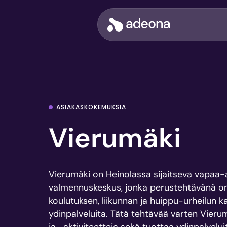
Siirry
sisältöön
Adeona
ASIAKASKOKEMUKSIA
Vierumäki
Vierumäki on Heinolassa sijaitseva vapaa-aj
valmennuskeskus, jonka perustehtävänä on 
koulutuksen, liikunnan ja huippu-urheilun k
ydinpalveluita. Tätä tehtävää varten Vierum