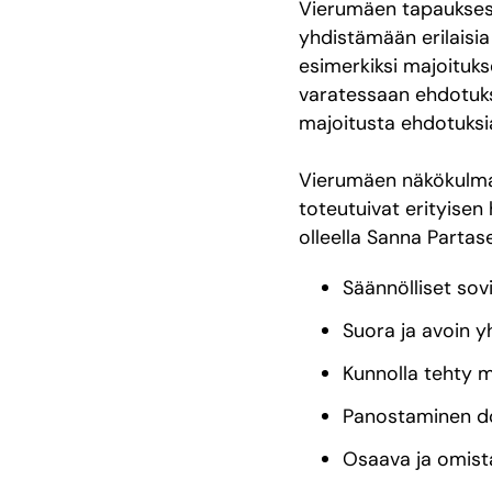
Vierumäen tapauksessa 
yhdistämään erilaisia
esimerkiksi majoitukse
varatessaan ehdotuks
majoitusta ehdotuksia
Vierumäen näkökulma
toteutuivat erityisen
olleella Sanna Parta
Säännölliset sovi
Suora ja avoin 
Kunnolla tehty m
Panostaminen d
Osaava ja omist