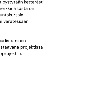
la pystytään ketterästi
merkkinä tästä on
ikuntakurssia
ai varatessaan
uudistaminen
vastaavana projektissa
projektiin: