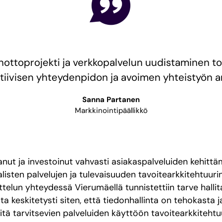
ottoprojekti ja verkkopalvelun uudistaminen tot
tiivisen yhteydenpidon ja avoimen yhteistyön a
Sanna Partanen
Markkinointipäällikkö
nut ja investoinut vahvasti asiakaspalveluiden kehitt
listen palvelujen ja tulevaisuuden tavoitearkkitehtuuri
telun yhteydessä Vierumäellä tunnistettiin tarve hallit
sta keskitetysti siten, että tiedonhallinta on tehokasta j
itä tarvitsevien palveluiden käyttöön tavoitearkkitehtu