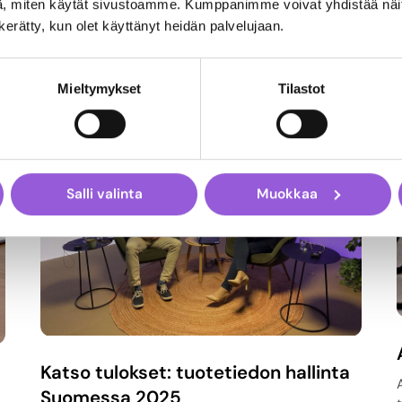
, miten käytät sivustoamme. Kumppanimme voivat yhdistää näitä t
n kerätty, kun olet käyttänyt heidän palvelujaan.
Mieltymykset
Tilastot
Salli valinta
Muokkaa
Katso tulokset: tuotetiedon hallinta
Suomessa 2025