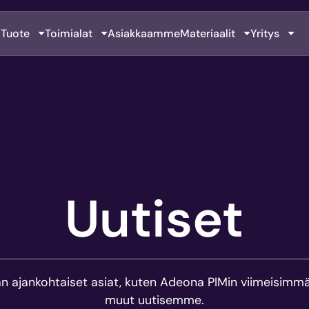
Tuote
Toimialat
Asiakkaamme
Materiaalit
Yritys
Uutiset
n ajankohtaiset asiat, kuten Adeona PIMin viimeisimmät
muut uutisemme.