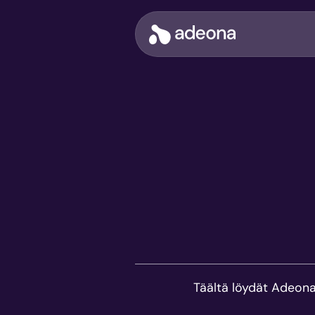
Siirry
sisältöön
Adeona
Täältä löydät Adeona