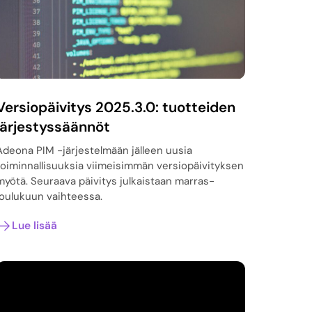
Versiopäivitys 2025.3.0: tuotteiden
järjestyssäännöt
Adeona PIM -järjestelmään jälleen uusia
toiminnallisuuksia viimeisimmän versiopäivityksen
myötä. Seuraava päivitys julkaistaan marras-
joulukuun vaihteessa.
Lue lisää