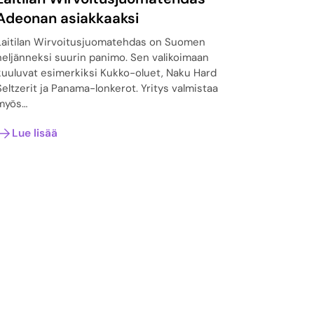
Adeonan asiakkaaksi
Laitilan Wirvoitusjuomatehdas on Suomen
neljänneksi suurin panimo. Sen valikoimaan
kuuluvat esimerkiksi Kukko-oluet, Naku Hard
Seltzerit ja Panama-lonkerot. Yritys valmistaa
myös…
Lue lisää