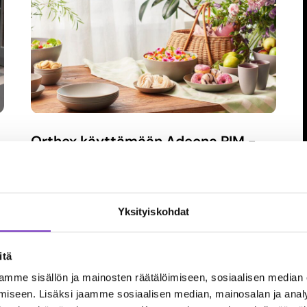
Orthex käyttämään Adeona PIM -
järjestelmää
Orthex Group kuuluu Pohjoismaiden johtaviin
kodin käyttötavaroiden valmistajiin, ja yrityksen
Yksityiskohdat
tuotteet tekevät kuluttajan arjesta helpompaa.
Orthex Groupilla on tällä hetkellä…
itä
Lue lisää
mme sisällön ja mainosten räätälöimiseen, sosiaalisen median
iseen. Lisäksi jaamme sosiaalisen median, mainosalan ja analy