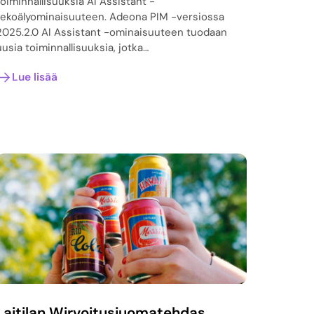
toiminnallisuuksia AI Assistant -
tekoälyominaisuuteen. Adeona PIM -versiossa
2025.2.0 AI Assistant -ominaisuuteen tuodaan
uusia toiminnallisuuksia, jotka…
Lue lisää
Laitilan Wirvoitusjuomatehdas