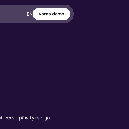
EN
Varaa demo
 versiopäivitykset ja