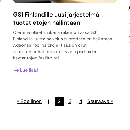
GS1 Finlandille uusi järjestelmä
tuotetietojen hallintaan
Olemme olleet mukana rakentamassa GS1
Finlandille uutta palvelua tuotetietojen hallintaan.
Adeonan roolina projektissa on ollut
tuotetiedonhallintaan liittyvien parhaiden
käytäntöjen fasilitointi…
Lue lisää
« Edellinen
1
2
3
4
Seuraava »