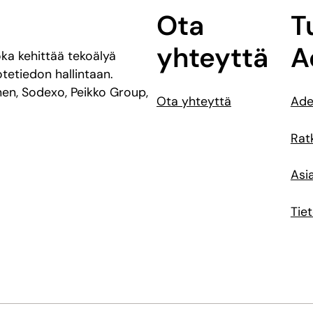
Ota
T
yhteyttä
A
ka kehittää tekoälyä
tetiedon hallintaan.
en, Sodexo, Peikko Group,
Ota yhteyttä
Ade
Ratk
Asi
Tie