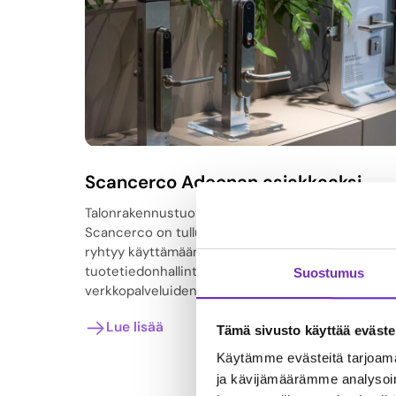
Scancerco Adeonan asiakkaaksi
Talonrakennustuotteiden tekninen tukkukauppa
Scancerco on tullut Adeonan asiakkaaksi. Yritys
ryhtyy käyttämään Adeona PIM -järjestelmää
tuotetiedonhallintaan osana suurempaa
Suostumus
verkkopalveluidensa uudistusta.
Lue lisää
Tämä sivusto käyttää eväste
Käytämme evästeitä tarjoama
ja kävijämäärämme analysoim