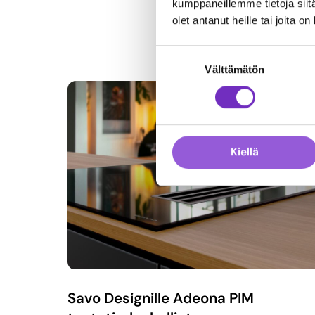
kumppaneillemme tietoja siitä
olet antanut heille tai joita o
Suostumuksen
Välttämätön
valinta
Kiellä
Savo Designille Adeona PIM