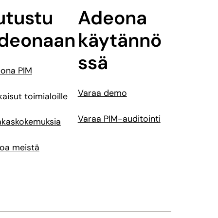
utustu
Adeona
deonaan
käytännö
ssä
ona PIM
Varaa demo
aisut toimialoille
Varaa PIM-auditointi
akaskokemuksia
toa meistä