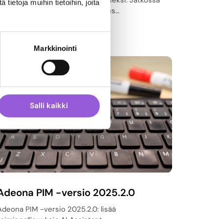
tuotetiedonhallinnan vahvistamiseksi. Jatkossa
ietoja muihin tietoihin, joita
Kliksun asiakkailla on mahdollisuus…
Lue lisää
Markkinointi
Salli kaikki
Adeona PIM -versio 2025.2.0
Adeona PIM -versio 2025.2.0: lisää