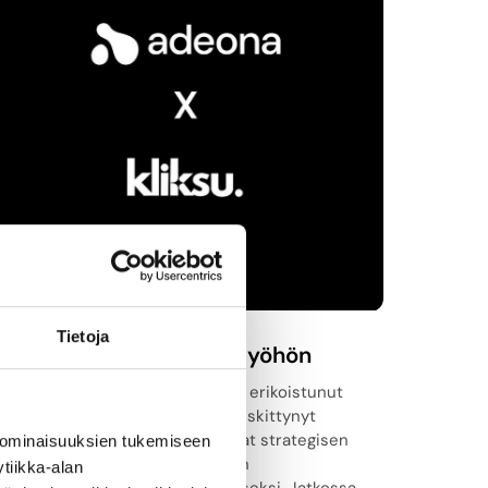
Tietoja
Kliksu ja Adeona yhteistyöhön
Verkkokauppojen rakentamiseen erikoistunut
Kliksu ja tuotetiedonhallintaan keskittynyt
ohjelmistoyritys Adeona aloittavat strategisen
 ominaisuuksien tukemiseen
yhteistyön B2B-verkkokauppojen
tiikka-alan